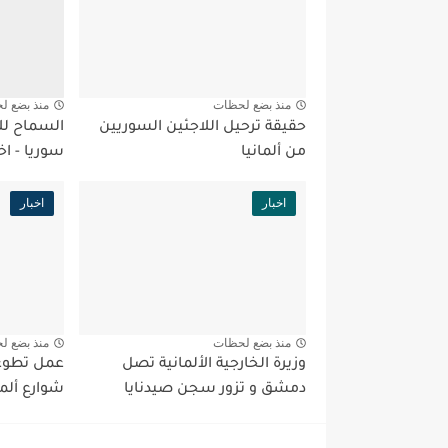
منذ بضع لحظات
منذ بضع ل
حقيقة ترحيل اللاجئين السوريين
السماح للا
من ألمانيا
سوريا - اخ
اخبار
اخبار
منذ بضع لحظات
منذ بضع ل
وزيرة الخارجية الألمانية تصل
عمل تطوع
دمشق و تزور سجن صيدنايا
شوارع ألما